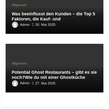
Allgemein
Was beeinflusst den Kunden – die Top 5
Faktoren, die Kauf‑ und
Besuchsentscheidungen wirklich
Admin
30. Mai 2025
steuern
Allgemein
Potential Ghost Restaurants – gibt es sie
noch?Wie du mit einer Ghostküche
virtuelle Marken auf Lieferando & Co
Admin
27. Mai 2025
testest und daraus ein skalierbares
Gastro‑Konzept entwickelst