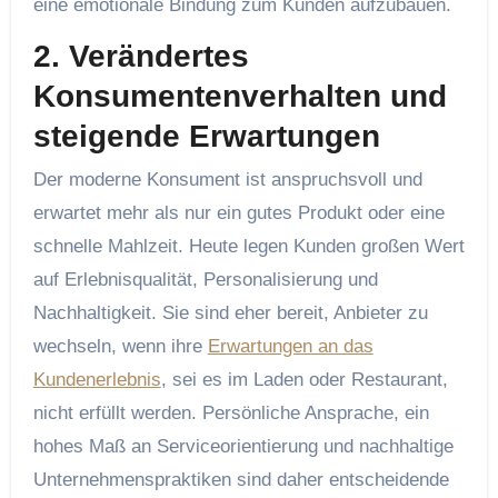
eine emotionale Bindung zum Kunden aufzubauen.
2. Verändertes
Konsumentenverhalten und
steigende Erwartungen
Der moderne Konsument ist anspruchsvoll und
erwartet mehr als nur ein gutes Produkt oder eine
schnelle Mahlzeit. Heute legen Kunden großen Wert
auf Erlebnisqualität, Personalisierung und
Nachhaltigkeit. Sie sind eher bereit, Anbieter zu
wechseln, wenn ihre
Erwartungen an das
Kundenerlebnis
, sei es im Laden oder Restaurant,
nicht erfüllt werden. Persönliche Ansprache, ein
hohes Maß an Serviceorientierung und nachhaltige
Unternehmenspraktiken sind daher entscheidende