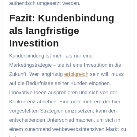
authentisch umgesetzt werden.
Fazit: Kundenbindung
als langfristige
Investition
Kundenbindung ist mehr als nur eine
Marketingstrategie – sie ist eine Investition in die
Zukunft. Wer langfristig
erfolgreich
sein will, muss
auf die Bedürfnisse seiner Kunden eingehen,
innovative Ideen ausprobieren und sich von der
Konkurrenz abheben. Eine oder mehrere der hier
vorgestellten Strategien umzusetzen, kann den
entscheidenden Unterschied machen, um sich in
einem zunehmend wettbewerbsintensiven Markt zu