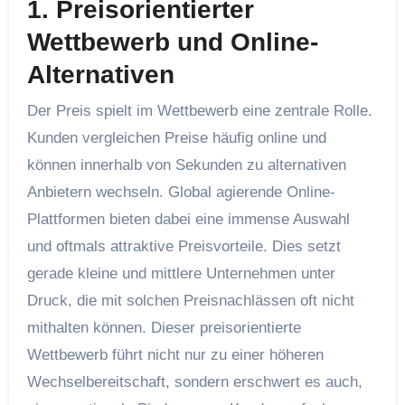
1. Preisorientierter
Wettbewerb und Online-
Alternativen
Der Preis spielt im Wettbewerb eine zentrale Rolle.
Kunden vergleichen Preise häufig online und
können innerhalb von Sekunden zu alternativen
Anbietern wechseln. Global agierende Online-
Plattformen bieten dabei eine immense Auswahl
und oftmals attraktive Preisvorteile. Dies setzt
gerade kleine und mittlere Unternehmen unter
Druck, die mit solchen Preisnachlässen oft nicht
mithalten können. Dieser preisorientierte
Wettbewerb führt nicht nur zu einer höheren
Wechselbereitschaft, sondern erschwert es auch,