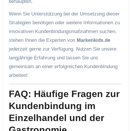
behaupten.
Wenn Sie Unterstützung bei der Umsetzung dieser
Strategien benötigen oder weitere Informationen zu
innovativen Kundenbindungsmaßnahmen suchen,
stehen Ihnen die Experten von
Markenkids.de
jederzeit gerne zur Verfügung. Nutzen Sie unsere
langjährige Erfahrung und lassen Sie uns
gemeinsam an einer erfolgreichen Kundenbindung
arbeiten!
FAQ: Häufige Fragen zur
Kundenbindung im
Einzelhandel und der
Gastronomie