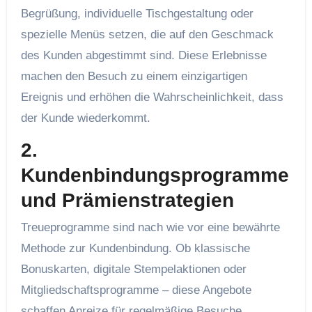
Begrüßung, individuelle Tischgestaltung oder
spezielle Menüs setzen, die auf den Geschmack
des Kunden abgestimmt sind. Diese Erlebnisse
machen den Besuch zu einem einzigartigen
Ereignis und erhöhen die Wahrscheinlichkeit, dass
der Kunde wiederkommt.
2.
Kundenbindungsprogramme
und Prämienstrategien
Treueprogramme sind nach wie vor eine bewährte
Methode zur Kundenbindung. Ob klassische
Bonuskarten, digitale Stempelaktionen oder
Mitgliedschaftsprogramme – diese Angebote
schaffen Anreize für regelmäßige Besuche.