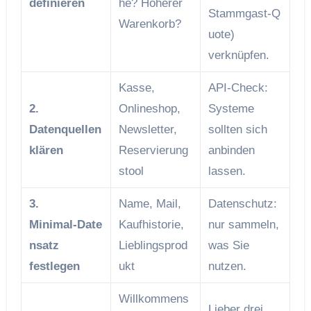
definieren
he? Höherer
Stammgast‑Q
Warenkorb?
uote)
verknüpfen.
Kasse,
API‑Check:
2.
Onlineshop,
Systeme
Datenquellen
Newsletter,
sollten sich
klären
Reservierung
anbinden
s­tool
lassen.
3.
Name, Mail,
Datenschutz:
Minimal‑Date
Kaufhistorie,
nur sammeln,
nsatz
Lieblingsprod
was Sie
festlegen
ukt
nutzen.
Willkommens
Lieber drei