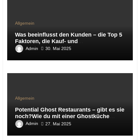
Allgemein
Was beeinflusst den Kunden – die Top 5
Faktoren, die Kauf‑ und
Besuchsentscheidungen wirklich
Admin
30. Mai 2025
steuern
Allgemein
Potential Ghost Restaurants – gibt es sie
noch?Wie du mit einer Ghostküche
virtuelle Marken auf Lieferando & Co
Admin
27. Mai 2025
testest und daraus ein skalierbares
Gastro‑Konzept entwickelst