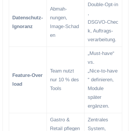
Double‑Opt‑in
Abmah­
,
Datenschutz‑
nungen,
DSGVO‑Chec
Ignoranz
Image‑Schad
k, Auftrags­
en
verarbeitung.
„Must‑have“
vs.
Team nutzt
„Nice‑to‑have
Feature‑Over
nur 10 % des
“ definieren,
load
Tools
Module
später
ergänzen.
Gastro &
Zentrales
Retail pflegen
System,