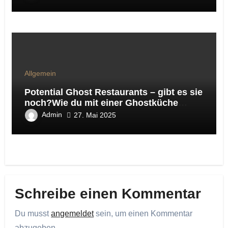
steuern
Allgemein
Potential Ghost Restaurants – gibt es sie
noch?Wie du mit einer Ghostküche
virtuelle Marken auf Lieferando & Co
Admin
27. Mai 2025
testest und daraus ein skalierbares
Gastro‑Konzept entwickelst
Schreibe einen Kommentar
Du musst
angemeldet
sein, um einen Kommentar
abzugeben.