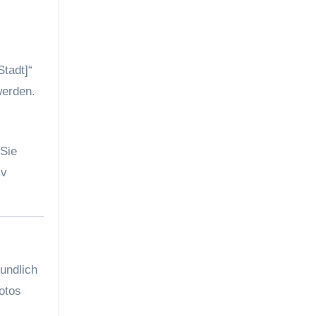
Stadt]“
werden.
 Sie
iv
undlich
otos