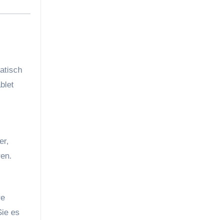
atisch
blet
er,
ren.
re
ie es