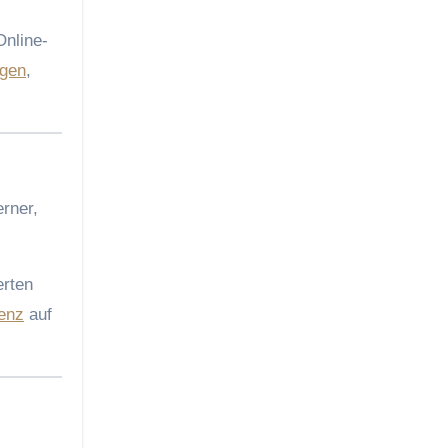
Online-
ngen
,
rner,
erten
senz
auf